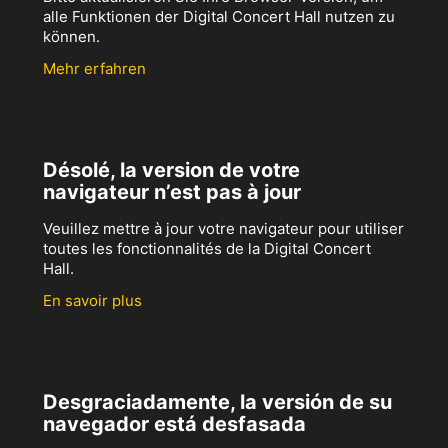
alle Funktionen der Digital Concert Hall nutzen zu
können.
Mehr erfahren
Désolé, la version de votre
navigateur n’est pas à jour
Veuillez mettre à jour votre navigateur pour utiliser
toutes les fonctionnalités de la Digital Concert
Hall.
En savoir plus
Desgraciadamente, la versión de su
navegador está desfasada