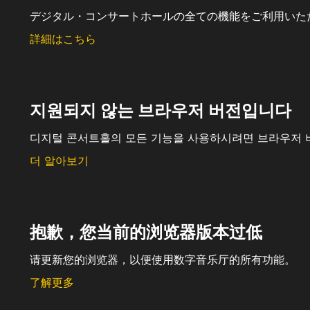
デジタル・コンサートホールの全ての機能をご利用いた
詳細はこちら
지원되지 않는 브라우저 버전입니다
디지털 콘서트홀의 모든 기능을 사용하시려면 브라우저 
더 알아보기
抱歉，您当前的浏览器版本过低
请更新您的浏览器，以便使用数字音乐厅的所有功能。
了解更多