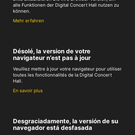
alle Funktionen der Digital Concert Hall nutzen zu
können.
Mehr erfahren
Désolé, la version de votre
navigateur n’est pas à jour
Veuillez mettre à jour votre navigateur pour utiliser
toutes les fonctionnalités de la Digital Concert
Hall.
En savoir plus
Desgraciadamente, la versión de su
navegador está desfasada