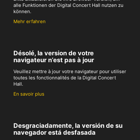
alle Funktionen der Digital Concert Hall nutzen zu
können.
Mehr erfahren
Désolé, la version de votre
navigateur n’est pas à jour
Veuillez mettre à jour votre navigateur pour utiliser
toutes les fonctionnalités de la Digital Concert
Hall.
En savoir plus
Desgraciadamente, la versión de su
navegador está desfasada