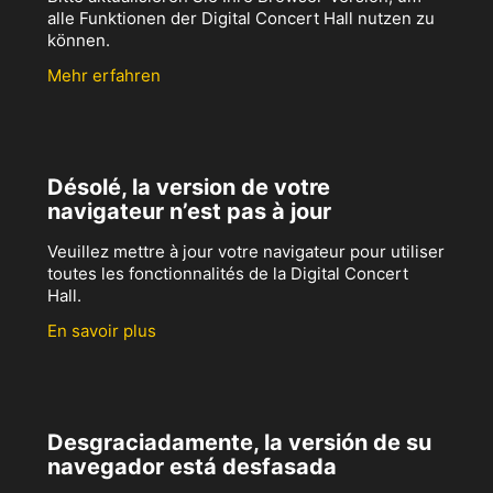
alle Funktionen der Digital Concert Hall nutzen zu
können.
Mehr erfahren
Désolé, la version de votre
navigateur n’est pas à jour
Veuillez mettre à jour votre navigateur pour utiliser
toutes les fonctionnalités de la Digital Concert
Hall.
En savoir plus
Desgraciadamente, la versión de su
navegador está desfasada