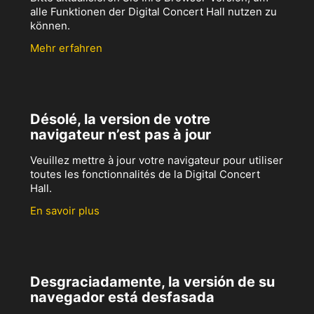
alle Funktionen der Digital Concert Hall nutzen zu
können.
Mehr erfahren
Désolé, la version de votre
navigateur n’est pas à jour
Veuillez mettre à jour votre navigateur pour utiliser
toutes les fonctionnalités de la Digital Concert
Hall.
En savoir plus
Desgraciadamente, la versión de su
navegador está desfasada