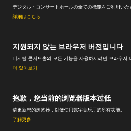
デジタル・コンサートホールの全ての機能をご利用いた
詳細はこちら
지원되지 않는 브라우저 버전입니다
디지털 콘서트홀의 모든 기능을 사용하시려면 브라우저 
더 알아보기
抱歉，您当前的浏览器版本过低
请更新您的浏览器，以便使用数字音乐厅的所有功能。
了解更多