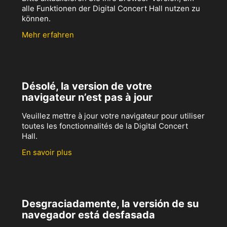
alle Funktionen der Digital Concert Hall nutzen zu
können.
Mehr erfahren
Désolé, la version de votre
navigateur n’est pas à jour
Veuillez mettre à jour votre navigateur pour utiliser
toutes les fonctionnalités de la Digital Concert
Hall.
En savoir plus
Desgraciadamente, la versión de su
navegador está desfasada