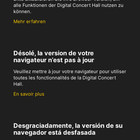
alle Funktionen der Digital Concert Hall nutzen zu
können.
Mehr erfahren
Désolé, la version de votre
navigateur n’est pas à jour
Veuillez mettre à jour votre navigateur pour utiliser
toutes les fonctionnalités de la Digital Concert
Hall.
En savoir plus
Desgraciadamente, la versión de su
navegador está desfasada