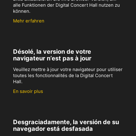
alle Funktionen der Digital Concert Hall nutzen zu
können.
Mehr erfahren
Désolé, la version de votre
navigateur n’est pas à jour
Veuillez mettre à jour votre navigateur pour utiliser
toutes les fonctionnalités de la Digital Concert
Hall.
En savoir plus
Desgraciadamente, la versión de su
navegador está desfasada