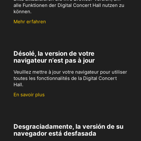
alle Funktionen der Digital Concert Hall nutzen zu
können.
Mehr erfahren
Désolé, la version de votre
navigateur n’est pas à jour
Veuillez mettre à jour votre navigateur pour utiliser
toutes les fonctionnalités de la Digital Concert
Hall.
En savoir plus
Desgraciadamente, la versión de su
navegador está desfasada