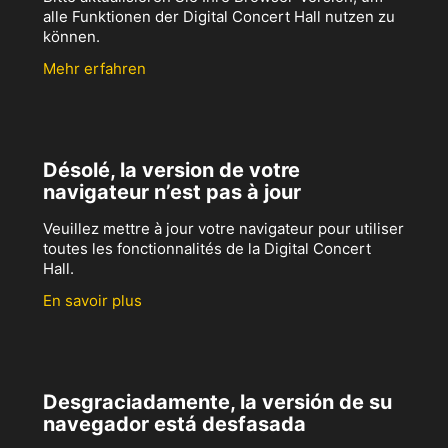
alle Funktionen der Digital Concert Hall nutzen zu
können.
Mehr erfahren
Désolé, la version de votre
navigateur n’est pas à jour
Veuillez mettre à jour votre navigateur pour utiliser
toutes les fonctionnalités de la Digital Concert
Hall.
En savoir plus
Desgraciadamente, la versión de su
navegador está desfasada