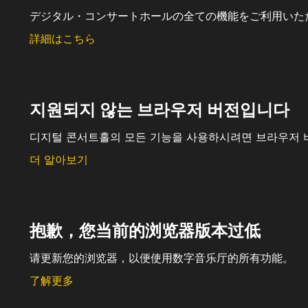
デジタル・コンサートホールの全ての機能をご利用いた
詳細はこちら
지원되지 않는 브라우저 버전입니다
디지털 콘서트홀의 모든 기능을 사용하시려면 브라우저 
더 알아보기
抱歉，您当前的浏览器版本过低
请更新您的浏览器，以便使用数字音乐厅的所有功能。
了解更多