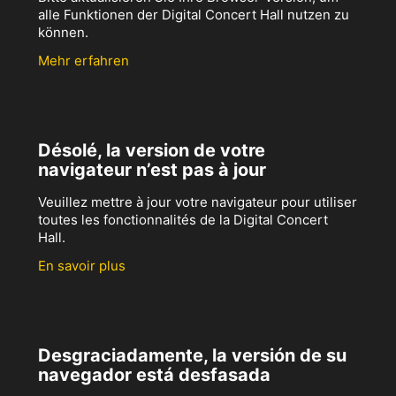
alle Funktionen der Digital Concert Hall nutzen zu
können.
Mehr erfahren
Désolé, la version de votre
navigateur n’est pas à jour
Veuillez mettre à jour votre navigateur pour utiliser
toutes les fonctionnalités de la Digital Concert
Hall.
En savoir plus
Desgraciadamente, la versión de su
navegador está desfasada