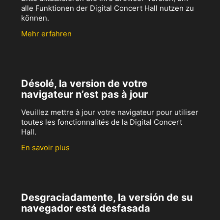
alle Funktionen der Digital Concert Hall nutzen zu
können.
Mehr erfahren
Désolé, la version de votre
navigateur n’est pas à jour
Veuillez mettre à jour votre navigateur pour utiliser
toutes les fonctionnalités de la Digital Concert
Hall.
En savoir plus
Desgraciadamente, la versión de su
navegador está desfasada