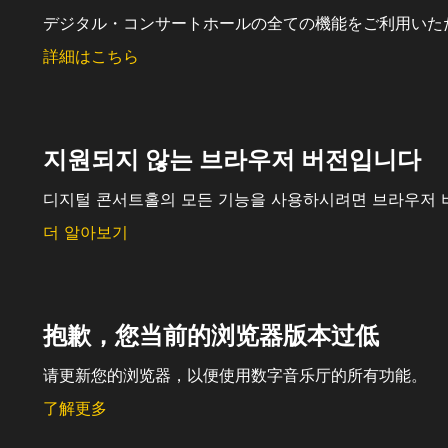
デジタル・コンサートホールの全ての機能をご利用いた
詳細はこちら
지원되지 않는 브라우저 버전입니다
디지털 콘서트홀의 모든 기능을 사용하시려면 브라우저 
더 알아보기
抱歉，您当前的浏览器版本过低
请更新您的浏览器，以便使用数字音乐厅的所有功能。
了解更多