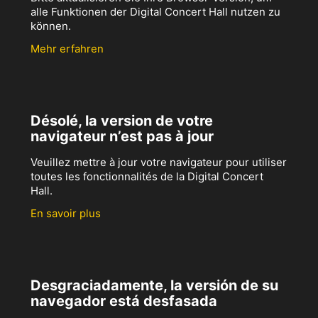
alle Funktionen der Digital Concert Hall nutzen zu
können.
Mehr erfahren
Désolé, la version de votre
navigateur n’est pas à jour
Veuillez mettre à jour votre navigateur pour utiliser
toutes les fonctionnalités de la Digital Concert
Hall.
En savoir plus
Desgraciadamente, la versión de su
navegador está desfasada