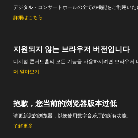
デジタル・コンサートホールの全ての機能をご利用いた
詳細はこちら
지원되지 않는 브라우저 버전입니다
디지털 콘서트홀의 모든 기능을 사용하시려면 브라우저 
더 알아보기
抱歉，您当前的浏览器版本过低
请更新您的浏览器，以便使用数字音乐厅的所有功能。
了解更多