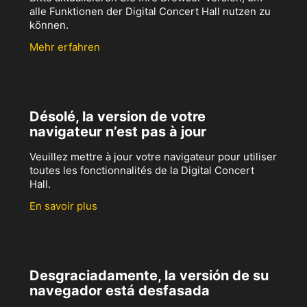
alle Funktionen der Digital Concert Hall nutzen zu
können.
Mehr erfahren
Désolé, la version de votre
navigateur n’est pas à jour
Veuillez mettre à jour votre navigateur pour utiliser
toutes les fonctionnalités de la Digital Concert
Hall.
En savoir plus
Desgraciadamente, la versión de su
navegador está desfasada