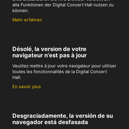
alle Funktionen der Digital Concert Hall nutzen zu
können.
Mehr erfahren
Désolé, la version de votre
navigateur n’est pas à jour
Veuillez mettre à jour votre navigateur pour utiliser
toutes les fonctionnalités de la Digital Concert
Hall.
En savoir plus
Desgraciadamente, la versión de su
navegador está desfasada