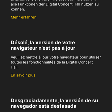
alle Funktionen der Digital Concert Hall nutzen zu
können.
Mehr erfahren
Désolé, la version de votre
navigateur n’est pas à jour
Veuillez mettre à jour votre navigateur pour utiliser
toutes les fonctionnalités de la Digital Concert
Hall.
En savoir plus
Desgraciadamente, la versión de su
navegador está desfasada