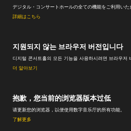
デジタル・コンサートホールの全ての機能をご利用いた
詳細はこちら
지원되지 않는 브라우저 버전입니다
디지털 콘서트홀의 모든 기능을 사용하시려면 브라우저 
더 알아보기
抱歉，您当前的浏览器版本过低
请更新您的浏览器，以便使用数字音乐厅的所有功能。
了解更多