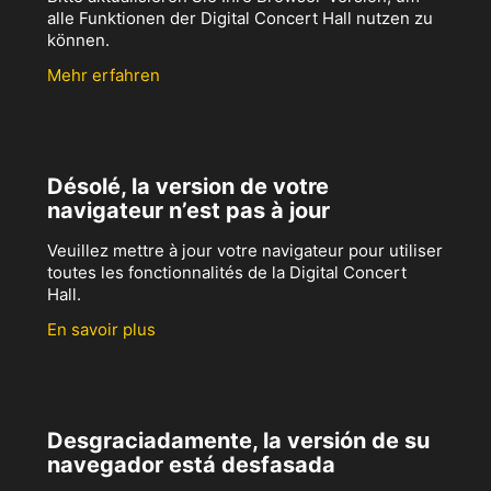
alle Funktionen der Digital Concert Hall nutzen zu
können.
Mehr erfahren
Désolé, la version de votre
navigateur n’est pas à jour
Veuillez mettre à jour votre navigateur pour utiliser
toutes les fonctionnalités de la Digital Concert
Hall.
En savoir plus
Desgraciadamente, la versión de su
navegador está desfasada