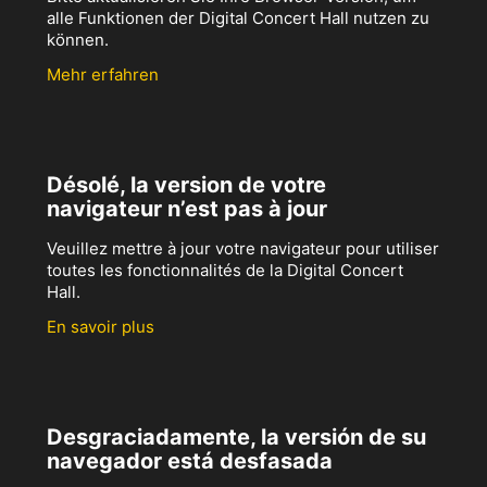
alle Funktionen der Digital Concert Hall nutzen zu
können.
Mehr erfahren
Désolé, la version de votre
navigateur n’est pas à jour
Veuillez mettre à jour votre navigateur pour utiliser
toutes les fonctionnalités de la Digital Concert
Hall.
En savoir plus
Desgraciadamente, la versión de su
navegador está desfasada