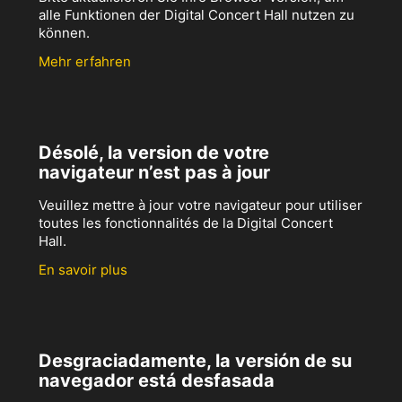
alle Funktionen der Digital Concert Hall nutzen zu
können.
Mehr erfahren
Désolé, la version de votre
navigateur n’est pas à jour
Veuillez mettre à jour votre navigateur pour utiliser
toutes les fonctionnalités de la Digital Concert
Hall.
En savoir plus
Desgraciadamente, la versión de su
navegador está desfasada