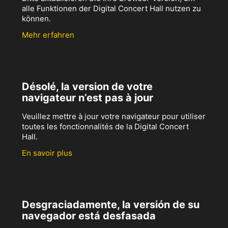
alle Funktionen der Digital Concert Hall nutzen zu
können.
Mehr erfahren
Désolé, la version de votre
navigateur n’est pas à jour
Veuillez mettre à jour votre navigateur pour utiliser
toutes les fonctionnalités de la Digital Concert
Hall.
En savoir plus
Desgraciadamente, la versión de su
navegador está desfasada