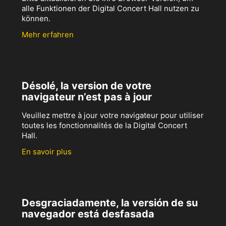
alle Funktionen der Digital Concert Hall nutzen zu
können.
Mehr erfahren
Désolé, la version de votre
navigateur n’est pas à jour
Veuillez mettre à jour votre navigateur pour utiliser
toutes les fonctionnalités de la Digital Concert
Hall.
En savoir plus
Desgraciadamente, la versión de su
navegador está desfasada