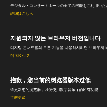
デジタル・コンサートホールの全ての機能をご利用いた
詳細はこちら
지원되지 않는 브라우저 버전입니다
디지털 콘서트홀의 모든 기능을 사용하시려면 브라우저 
더 알아보기
抱歉，您当前的浏览器版本过低
请更新您的浏览器，以便使用数字音乐厅的所有功能。
了解更多