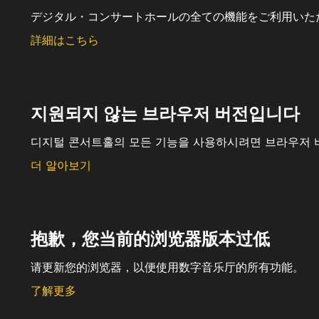
デジタル・コンサートホールの全ての機能をご利用いた
詳細はこちら
지원되지 않는 브라우저 버전입니다
디지털 콘서트홀의 모든 기능을 사용하시려면 브라우저 
더 알아보기
抱歉，您当前的浏览器版本过低
请更新您的浏览器，以便使用数字音乐厅的所有功能。
了解更多