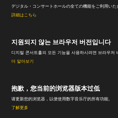
デジタル・コンサートホールの全ての機能をご利用いた
詳細はこちら
지원되지 않는 브라우저 버전입니다
디지털 콘서트홀의 모든 기능을 사용하시려면 브라우저 
더 알아보기
抱歉，您当前的浏览器版本过低
请更新您的浏览器，以便使用数字音乐厅的所有功能。
了解更多