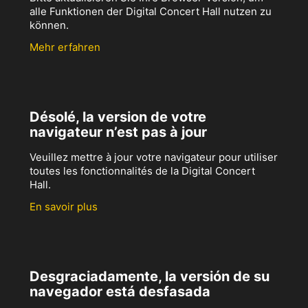
alle Funktionen der Digital Concert Hall nutzen zu
können.
Mehr erfahren
Désolé, la version de votre
navigateur n’est pas à jour
Veuillez mettre à jour votre navigateur pour utiliser
toutes les fonctionnalités de la Digital Concert
Hall.
En savoir plus
Desgraciadamente, la versión de su
navegador está desfasada