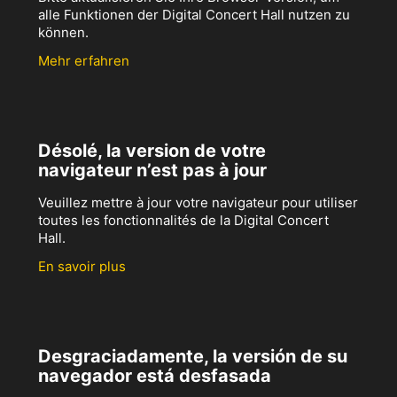
alle Funktionen der Digital Concert Hall nutzen zu
können.
Mehr erfahren
Désolé, la version de votre
navigateur n’est pas à jour
Veuillez mettre à jour votre navigateur pour utiliser
toutes les fonctionnalités de la Digital Concert
Hall.
En savoir plus
Desgraciadamente, la versión de su
navegador está desfasada