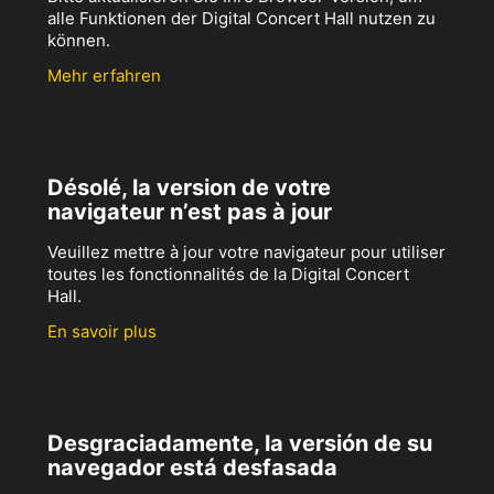
alle Funktionen der Digital Concert Hall nutzen zu
können.
Mehr erfahren
Désolé, la version de votre
navigateur n’est pas à jour
Veuillez mettre à jour votre navigateur pour utiliser
toutes les fonctionnalités de la Digital Concert
Hall.
En savoir plus
Desgraciadamente, la versión de su
navegador está desfasada