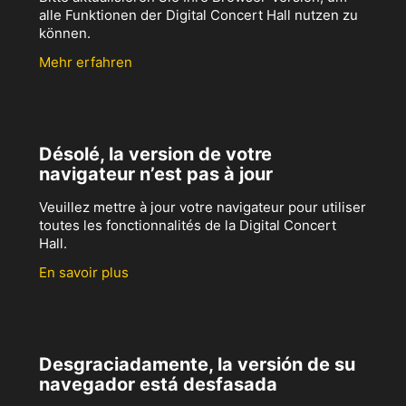
alle Funktionen der Digital Concert Hall nutzen zu
können.
Mehr erfahren
Désolé, la version de votre
navigateur n’est pas à jour
Veuillez mettre à jour votre navigateur pour utiliser
toutes les fonctionnalités de la Digital Concert
Hall.
En savoir plus
Desgraciadamente, la versión de su
navegador está desfasada