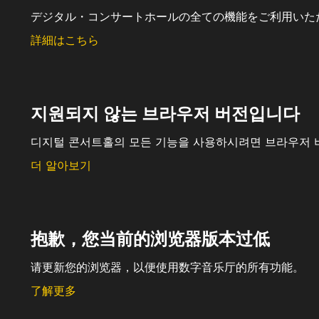
デジタル・コンサートホールの全ての機能をご利用いた
詳細はこちら
지원되지 않는 브라우저 버전입니다
디지털 콘서트홀의 모든 기능을 사용하시려면 브라우저 
더 알아보기
抱歉，您当前的浏览器版本过低
请更新您的浏览器，以便使用数字音乐厅的所有功能。
了解更多