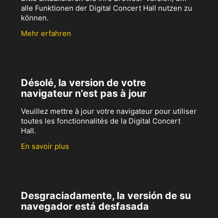
alle Funktionen der Digital Concert Hall nutzen zu
können.
Mehr erfahren
Désolé, la version de votre
navigateur n’est pas à jour
Veuillez mettre à jour votre navigateur pour utiliser
toutes les fonctionnalités de la Digital Concert
Hall.
En savoir plus
Desgraciadamente, la versión de su
navegador está desfasada