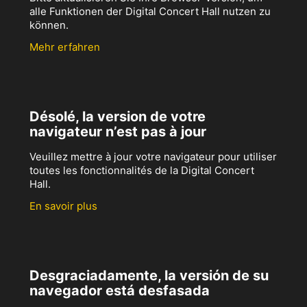
alle Funktionen der Digital Concert Hall nutzen zu
können.
Mehr erfahren
Désolé, la version de votre
navigateur n’est pas à jour
Veuillez mettre à jour votre navigateur pour utiliser
toutes les fonctionnalités de la Digital Concert
Hall.
En savoir plus
Desgraciadamente, la versión de su
navegador está desfasada