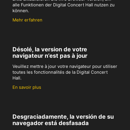
alle Funktionen der Digital Concert Hall nutzen zu
können.
Mehr erfahren
Désolé, la version de votre
navigateur n’est pas à jour
Veuillez mettre à jour votre navigateur pour utiliser
toutes les fonctionnalités de la Digital Concert
Hall.
En savoir plus
Desgraciadamente, la versión de su
navegador está desfasada