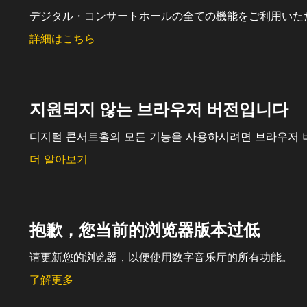
デジタル・コンサートホールの全ての機能をご利用いた
詳細はこちら
지원되지 않는 브라우저 버전입니다
디지털 콘서트홀의 모든 기능을 사용하시려면 브라우저 
더 알아보기
抱歉，您当前的浏览器版本过低
请更新您的浏览器，以便使用数字音乐厅的所有功能。
了解更多