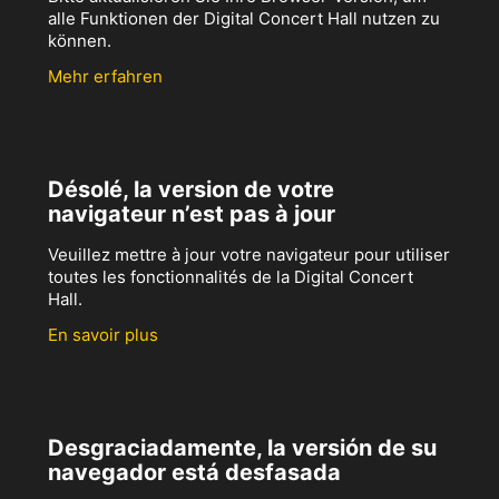
alle Funktionen der Digital Concert Hall nutzen zu
können.
Mehr erfahren
Désolé, la version de votre
navigateur n’est pas à jour
Veuillez mettre à jour votre navigateur pour utiliser
toutes les fonctionnalités de la Digital Concert
Hall.
En savoir plus
Desgraciadamente, la versión de su
navegador está desfasada