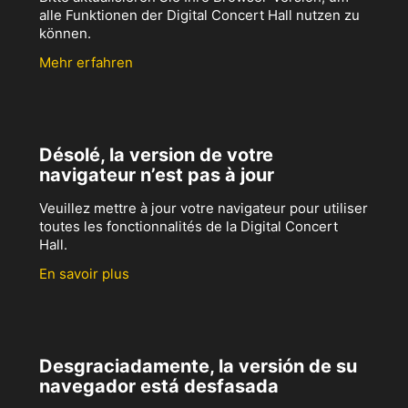
alle Funktionen der Digital Concert Hall nutzen zu
können.
Mehr erfahren
Désolé, la version de votre
navigateur n’est pas à jour
Veuillez mettre à jour votre navigateur pour utiliser
toutes les fonctionnalités de la Digital Concert
Hall.
En savoir plus
Desgraciadamente, la versión de su
navegador está desfasada