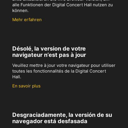
alle Funktionen der Digital Concert Hall nutzen zu
können.
Mehr erfahren
Désolé, la version de votre
navigateur n’est pas à jour
Veuillez mettre à jour votre navigateur pour utiliser
toutes les fonctionnalités de la Digital Concert
Hall.
En savoir plus
Desgraciadamente, la versión de su
navegador está desfasada