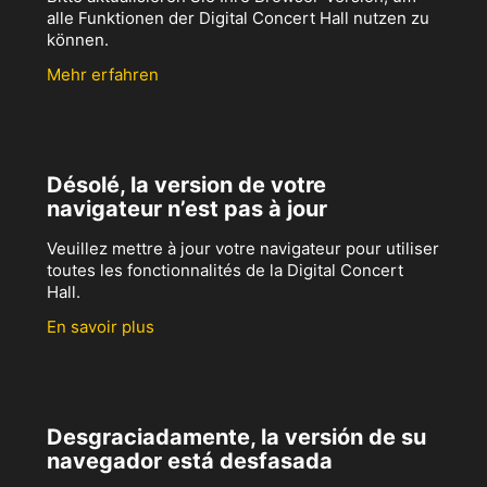
alle Funktionen der Digital Concert Hall nutzen zu
können.
Mehr erfahren
Désolé, la version de votre
navigateur n’est pas à jour
Veuillez mettre à jour votre navigateur pour utiliser
toutes les fonctionnalités de la Digital Concert
Hall.
En savoir plus
Desgraciadamente, la versión de su
navegador está desfasada