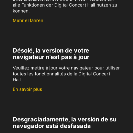
alle Funktionen der Digital Concert Hall nutzen zu
können.
Mehr erfahren
Désolé, la version de votre
navigateur n’est pas à jour
Veuillez mettre à jour votre navigateur pour utiliser
toutes les fonctionnalités de la Digital Concert
Hall.
En savoir plus
Desgraciadamente, la versión de su
navegador está desfasada