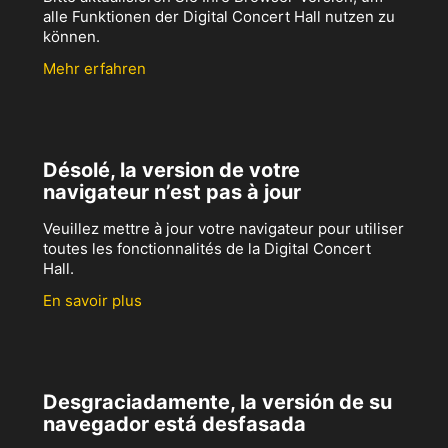
alle Funktionen der Digital Concert Hall nutzen zu
können.
Mehr erfahren
Désolé, la version de votre
navigateur n’est pas à jour
Veuillez mettre à jour votre navigateur pour utiliser
toutes les fonctionnalités de la Digital Concert
Hall.
En savoir plus
Desgraciadamente, la versión de su
navegador está desfasada