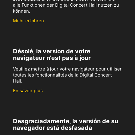
alle Funktionen der Digital Concert Hall nutzen zu
können.
Mehr erfahren
Désolé, la version de votre
navigateur n’est pas à jour
Veuillez mettre à jour votre navigateur pour utiliser
toutes les fonctionnalités de la Digital Concert
Hall.
En savoir plus
Desgraciadamente, la versión de su
navegador está desfasada