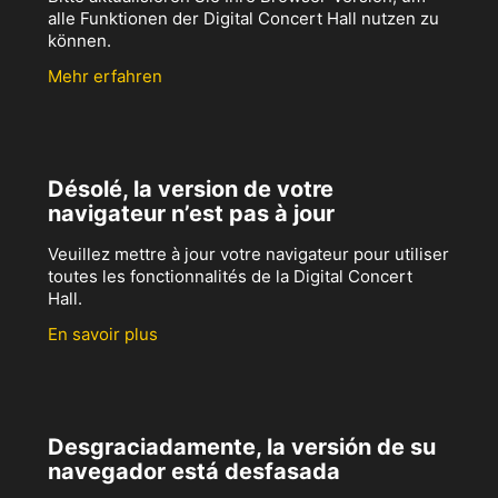
alle Funktionen der Digital Concert Hall nutzen zu
können.
Mehr erfahren
Désolé, la version de votre
navigateur n’est pas à jour
Veuillez mettre à jour votre navigateur pour utiliser
toutes les fonctionnalités de la Digital Concert
Hall.
En savoir plus
Desgraciadamente, la versión de su
navegador está desfasada