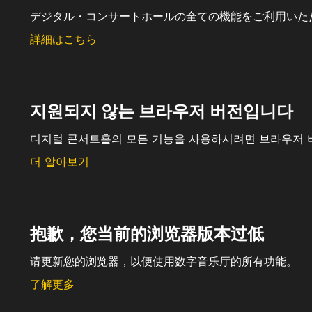
デジタル・コンサートホールの全ての機能をご利用いた
詳細はこちら
지원되지 않는 브라우저 버전입니다
디지털 콘서트홀의 모든 기능을 사용하시려면 브라우저 
더 알아보기
抱歉，您当前的浏览器版本过低
请更新您的浏览器，以便使用数字音乐厅的所有功能。
了解更多