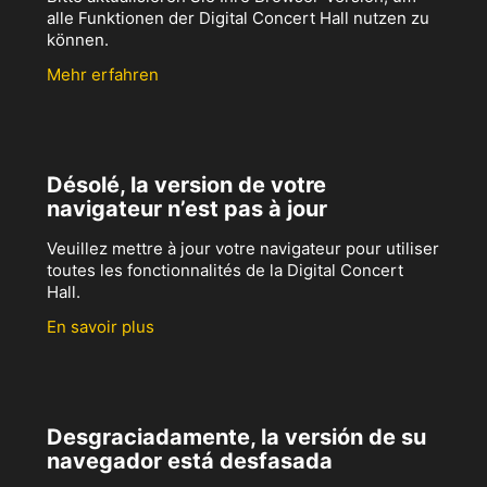
alle Funktionen der Digital Concert Hall nutzen zu
können.
Mehr erfahren
Désolé, la version de votre
navigateur n’est pas à jour
Veuillez mettre à jour votre navigateur pour utiliser
toutes les fonctionnalités de la Digital Concert
Hall.
En savoir plus
Desgraciadamente, la versión de su
navegador está desfasada