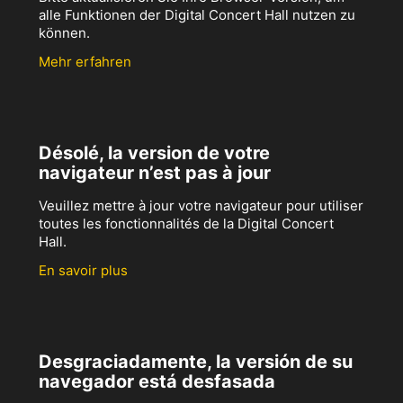
alle Funktionen der Digital Concert Hall nutzen zu
können.
Mehr erfahren
Désolé, la version de votre
navigateur n’est pas à jour
Veuillez mettre à jour votre navigateur pour utiliser
toutes les fonctionnalités de la Digital Concert
Hall.
En savoir plus
Desgraciadamente, la versión de su
navegador está desfasada